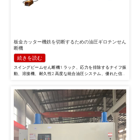
板金カッター機鉄を切断するための油圧ギロチンせん
断機
続きを読む
スイングビームせん断機1.ラック、応力を排除するナイフ振
動、溶接機、耐久性2.高度な統合油圧システム、優れた信頼
性3.ベアリングクリアランスを排除する3点サポートローリン
グガイド、せん断の品質を確保4.電気ブレードギャップ調
整、迅速かつ正確5.すべてのブレードエッジを最大限に活用
するには…