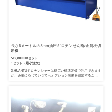
長さ6メートルの8mm油圧ギロチンせん断/金属板切
断機
$12,800.00/セット
1セット（最小注文）
3.HUANTUギロチンシャーは幅広い標準装備で利用できます
が、必要に応じていつでもオプション装備を追加することが
できます。主な機能名前：モーターおよび油圧システムブラ
ンド：SiemensGermanyおよびBosch-RexrothGermanyオリジ
ナル：ドイツすべてのHUANTUギロチンせん断機モーターは
SiemensGermanyからオリジナルです。機械部品名：ブレー
ドキャリアビームブランド：HUANTUすべてのHUANTU標準
せん断機の裏側にはバックシルダーが使用されているため、
作業者は切断後に材料を簡単に拾うことができます。