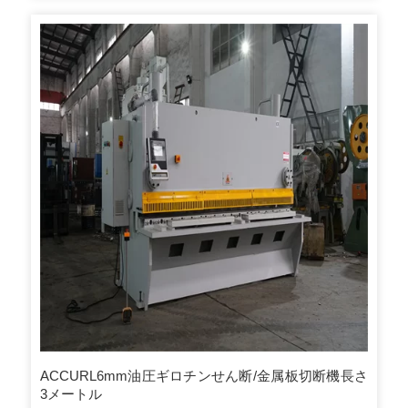
を備えています。 7）機械は完全に独立したクローズドギア
ボックストランスミッションシステムを使用し、メインアク
シルと直接接続し、コンパクトな構造で、ギアは良好な潤滑
性、低騒音、長寿命を備えています。 8）空気圧クラッチ装
置、高摩擦、長寿命、クラッチ速度を備えた機械は、せん断
速度を向上させるために高速です。
ACCURL6mm油圧ギロチンせん断/金属板切断機長さ
3メートル