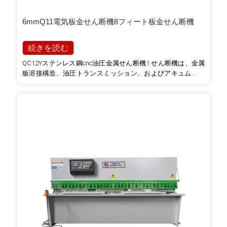
6mmQ11電気板金せん断機8フィート板金せん断機
続きを読む
QC12Yステンレス鋼cnc油圧金属せん断機1.せん断機は、金属
板溶接構造、油圧トランスミッション、およびアキュムレー
タの戻りストローク、簡単な操作、信頼性の高いパフォーマ
ンス、優れた外観と標準のNCコントローラです。 2.ブレード
間の金属ばさみのギャップは、便利で迅速な記号で示されま
す…