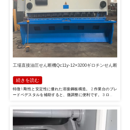
工場直接油圧せん断機Qc11y-12×3200ギロチンせん断
続きを読む
特徴1.剛性と安定性に優れた溶接鋼板構造。 2.作業台のブレ
ードペデスタルを補助すると、微調整に便利です。 3.ローリ
ングプレートの操作に便利な作業台にサポートボールが付い
ています。 4.システムの信頼性と安全性を確保するための高
度な油圧統合システム。 5.国際標準の電気および…