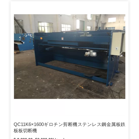
QC11K6×1600ギロチン剪断機ステンレス鋼金属板鉄
板板切断機