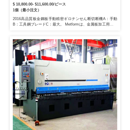
$ 10,800.00- $11,600.00/ピース
1個（最小注文）
2016高品質板金鋼板手動精密ギロチンせん断切断機A：手動
B：工具鋼ブレードC：最大。 Metformは、金属板加工用の多
種多様な機械や中古の建設機械も取り扱っており、輸出して
います。包装および出荷2016高品質板金鋼板手動精密ギロチ
ンせん断切断機