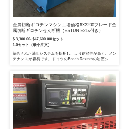
金属切断ギロチンマシン工場価格6X3200ブレード金
属切断ギロチンせん断機（ESTUN E21s付き）
$ 3,300.00- $47,600.00/セット
1.0セット（最小注文）
統合された油圧システムを採用し、より信頼性が高く、メン
テナンスが容易です。ドイツのBosch-Rexrothの油圧システ
ム、溶接されたフラム全体、焼き戻しを伴うプレス。ブレー
ドクリアランス調整が表示され、調整が簡単、ライトアライ
メントデバイス。