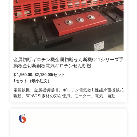
金属切断ギロチン機金属切断せん断機Q11シリーズ手
動板金切断鋼板電気ギロチンせん断機
$ 1,560.00- $2,180.00/セット
1セット（最小注文）
電気鋏機、金属板切断機、ギロチン電気鋏1.性能片面機械式
駆動、6CrW2Si素材の刃を使用。モーター、電気、自動車産
業、および板金切断が必要なその他の産業のすべてのショッ
プで広く使用されています。シンプルな構造、簡単な操作、
安全で高感度で信頼性の高い制御簡単なメンテナンス、低エ
ネルギー消費。